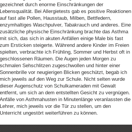
gezeichnet durch enorme Einschränkungen der
Lebensqualität. Bei Allergietests gab es positive Reaktionen
auf fast alle Pollen, Hausstaub, Milben, Bettfedern,
enzymhaltiges Waschpulver, Tabakrauch und anderes. Eine
zusätzliche physische Einschränkung brachte das Asthma
mit sich, das sich in akuten Anfällen einige Male bis fast
zum Ersticken steigerte. Während andere Kinder im Freien
spielten, verbrachte ich Frühling, Sommer und Herbst oft in
geschlossenen Räumen. Die Augen jeden Morgen zu
schmalen Sehschlitzen zugeschwollen und hinter einer
Sonnenbrille vor neugierigen Blicken geschützt, begab ich
mich jeweils auf den Weg zur Schule. Nicht selten wurde
dieser Augenschutz von Schulkameraden mit Gewalt
entfernt, um sich an dem entstellten Gesicht zu vergnügen.
Anfälle von Asthmahusten in Minutenlänge veranlassten die
Lehrer, mich jeweils vor die Tür zu stellen, um den
Unterricht ungestört weiterführen zu können.
Im Alter von etwa 30 Jahren empfahl mir mein früherer